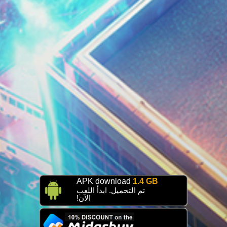
APK download
1.4 GB
تم التحميل. ابدأ اللعب
الآن!