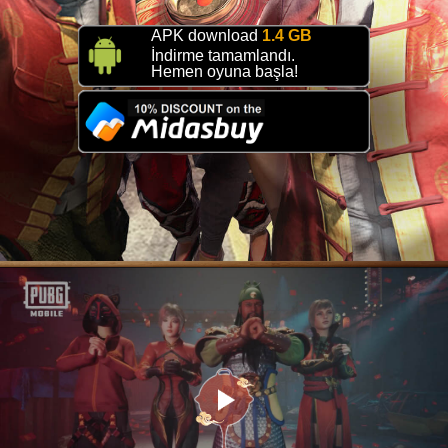
APK download
1.4 GB
İndirme tamamlandı.
Hemen oyuna başla!