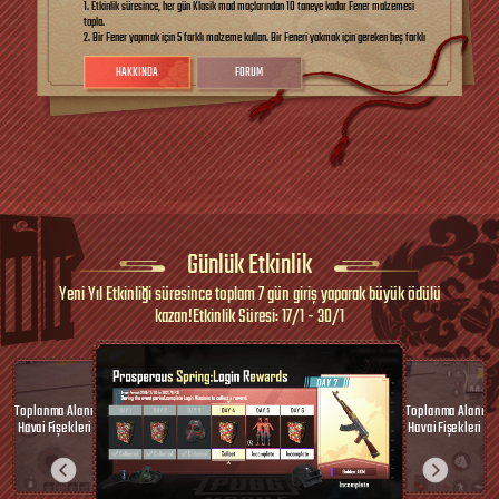
1. Etkinlik süresince, her gün Klasik mod maçlarından 10 taneye kadar Fener malzemesi
topla.
2. Bir Fener yapmak için 5 farklı malzeme kullan. Bir Feneri yakmak için gereken beş farklı
malzemenin tümünü toplayarak ödül kazan.
3. Kullanılmayan malzemeleri arkadaşlarına hediye edebilirsin veya arkadaşlarından hediye
HAKKINDA
FORUM
isteyebilirsin.
4. Sahip olunan malzemelerle arkadaşlara takas isteği gönderilebilir. Verilen süre içinde
arkadaşın isteği kabul etmezse veya takası iptal ederse, malzemeler envantere iade edilir.
5. Kullanılmayan malzemeler, etkinlik sonunda BP'ye dönüştürülerek mesajla hesabına
gönderilir.
Günlük Etkinlik
Yeni Yıl Etkinliği süresince toplam 7 gün giriş yaparak büyük ödülü
kazan!Etkinlik Süresi: 17/1 - 30/1
Toplanma Alanı
Toplanma Alanı
Havai Fişekleri
Havai Fişekleri