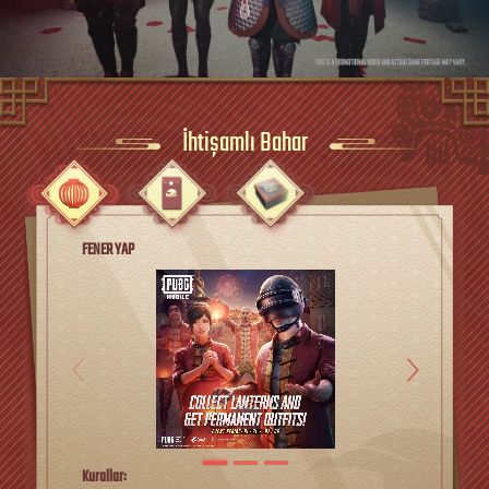
İhtişamlı Bahar
FENER YAP
Kurallar: