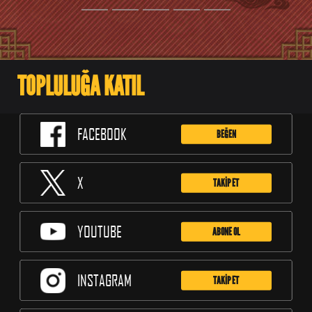
TOPLULUĞA KATIL
FACEBOOK
BEĞEN
X
TAKİP ET
YOUTUBE
ABONE OL
INSTAGRAM
TAKİP ET